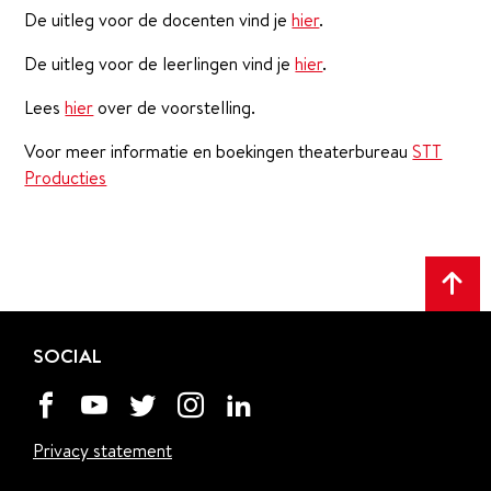
De uitleg voor de docenten vind je
hier
.
De uitleg voor de leerlingen vind je
hier
.
Lees
hier
over de voorstelling.
Voor meer informatie en boekingen theaterbureau
STT
Producties
Scr
naa
SOCIAL
het
beg
Privacy statement
va