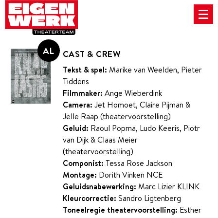
AL
CAST & CREW
Skip
to
Tekst & spel:
Marike van Weelden, Pieter
UITGELICHT
Tiddens
main
LTTRS
Filmmaker:
Ange Wieberdink
content
Knap Lastig
Camera:
Jet Homoet, Claire Pijman &
Eigen Werk Kinderkanaal
Jelle Raap (theatervoorstelling)
Geluid:
Raoul Popma, Ludo Keeris, Piotr
Sapietom podcast
van Dijk & Claas Meier
(theatervoorstelling)
Home
Componist:
Tessa Rose Jackson
Voorstellingen
Montage:
Dorith Vinken NCE
Geluidsnabewerking:
Marc Lizier KLINK
Nieuws
Kleurcorrectie:
Sandro Ligtenberg
Impact / Educatie
Toneelregie theatervoorstelling:
Esther