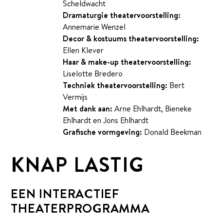
Het Theaterteam
Scheldwacht
Dramaturgie theatervoorstelling:
Podcast Sapietom
Annemarie Wenzel
Contact
Decor & kostuums theatervoorstelling:
Ellen Klever
Haar & make-up theatervoorstelling:
DONEREN
Liselotte Bredero
Techniek theatervoorstelling:
Bert
Vermijs
Met dank aan:
Arne Ehlhardt, Bieneke
Ehlhardt en Jons Ehlhardt
Grafische vormgeving:
Donald Beekman
KNAP LASTIG
EEN INTERACTIEF
THEATERPROGRAMMA