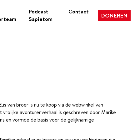
Podcast
Contact
DONEREN
erteam
Sapietom
Zus van broer is nu te koop via de webwinkel van
t vrolijke avonturenverhaal is geschreven door Marike
ns en vormde de basis voor de gelijknamige
 familieverhaal over broers en zussen van kinderen die