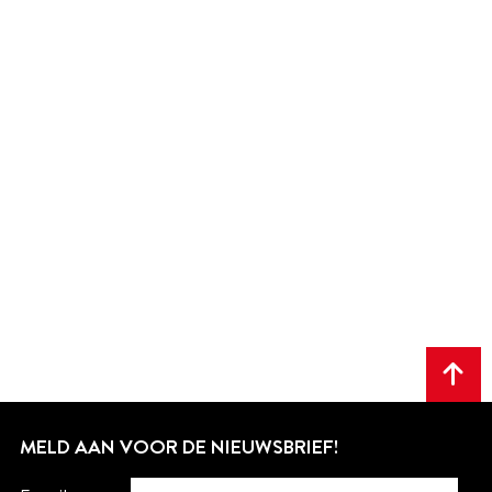
Scr
naa
MELD AAN VOOR DE NIEUWSBRIEF!
het